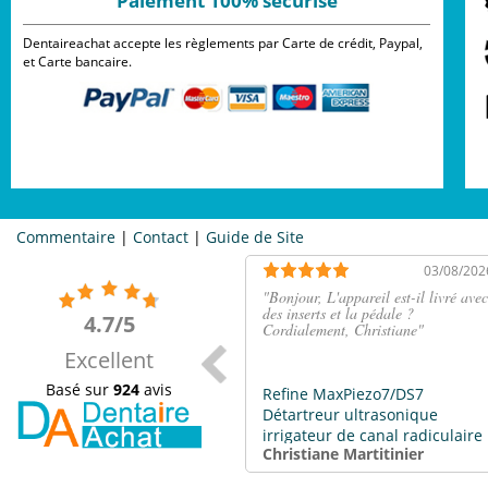
Paiement 100% sécurisé
Dentaireachat accepte les règlements par Carte de crédit, Paypal,
et Carte bancaire.
Commentaire
|
Contact
|
Guide de Site
03/08/202
"
Bonjour, L'appareil est-il livré avec
des inserts et la pédale ?
4.7/5
Cordialement, Christiane
"
Excellent
Basé sur
924
avis
Refine MaxPiezo7/DS7
Détartreur ultrasonique
irrigateur de canal radiculaire
Christiane Martitinier
compatible EMS / SATELEC