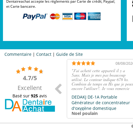
Dentaireachat accepte les règlements par Carte de crédit, Paypal,
et Carte bancaire.
Commentaire
|
Contact
|
Guide de Site
08/08/202
"
J'ai acheté cette appareil il y a
5ans. Mais je mes pas beaucoup
4.7/5
utilisé. Le conteur indique 678 hs.
Combien de temps en Hs que je peux
Excellent
encore l'utiliser?. Je vous remercie
très cordialement.
"
Basé sur
925
avis
DEDAKJ DE-1A Portable
Générateur de concentrateur
d'oxygène domestique
Noel poulain
Machine 1-6L / min