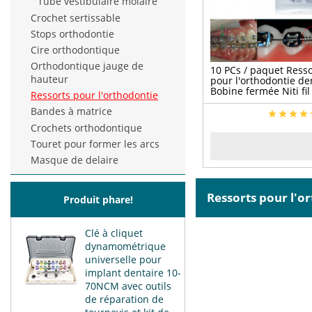
Tube vestibulaire molaire
Crochet sertissable
Stops orthodontie
Cire orthodontique
Orthodontique jauge de
10 PCs / paquet Resso
hauteur
pour l'orthodontie de
Bobine fermée Niti fil
Ressorts pour l'orthodontie
élasticité Oral 6/9 /
Bandes à matrice
Crochets orthodontique
Touret pour former les arcs
Masque de delaire
Ressorts pour l'
Produit phare!
Clé à cliquet
dynamométrique
universelle pour
implant dentaire 10-
70NCM avec outils
de réparation de