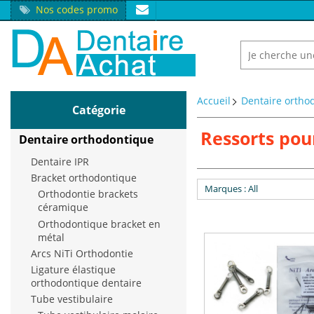
Nos codes promo
Accueil
Dentaire ortho
Catégorie
Ressorts pou
Dentaire orthodontique
Dentaire IPR
Bracket orthodontique
Marques
: All
Orthodontie brackets
céramique
Orthodontique bracket en
métal
Arcs NiTi Orthodontie
Ligature élastique
orthodontique dentaire
Tube vestibulaire