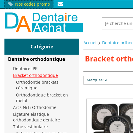
Nos codes promo
Accueil
Dentaire ortho
Catégorie
Bracket ort
Dentaire orthodontique
Dentaire IPR
Bracket orthodontique
Marques
: All
Orthodontie brackets
céramique
Orthodontique bracket en
métal
Arcs NiTi Orthodontie
Ligature élastique
orthodontique dentaire
Tube vestibulaire