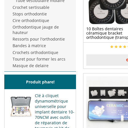
Tube vestibulaire molaire
Crochet sertissable
Stops orthodontie
Cire orthodontique
Orthodontique jauge de
10 Boîtes dentaires
hauteur
céramique bracket
orthodontique (transp
Ressorts pour l'orthodontie
monocristallin) 022 3
Bandes à matrice
crochets 5 × 5
Crochets orthodontique
Touret pour former les arcs
Masque de delaire
Produit phare!
Clé à cliquet
dynamométrique
universelle pour
implant dentaire 10-
70NCM avec outils
de réparation de