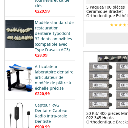
tournevis et kit de
clés
5 Paquet/100 pièces
€229,99
Céramique Bracket
Orthodontique Esthé
ROTH 022 345 Hooks
Modèle standard de
restauration
dentaire Typodont
32 dents amovibles
(compatible avec
Type Frasaco AG3)
€28,99
Articulateur
laboratoire dentaire
articulateur de
modèle de plâtre à
échelle précise
€220,99
Capteur RVG
Dentaire Capteur
20 Kit/ 400 pièces Mi
Radio Intra-orale
022 345 Hooks
Dentiste
Orthodontique Bracke
Métal
€900,99