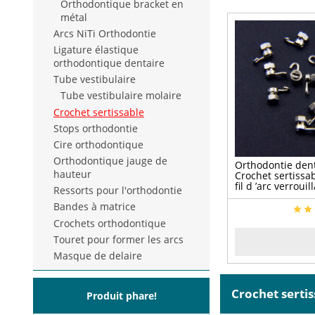
Orthodontique bracket en
métal
Arcs NiTi Orthodontie
Ligature élastique
orthodontique dentaire
Tube vestibulaire
Tube vestibulaire molaire
Crochet sertissable
Stops orthodontie
Cire orthodontique
Orthodontique jauge de
Orthodontie den
hauteur
Crochet sertissab
fil d ’arc verroui
Ressorts pour l'orthodontie
butoir Gauche & 
Bandes à matrice
Crochets orthodontique
Touret pour former les arcs
Masque de delaire
Crochet serti
Produit phare!