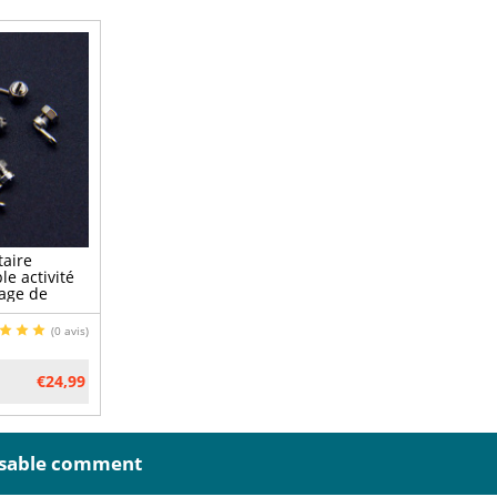
taire
le activité
llage de
Droite
(0 avis)
€24,99
ssable comment