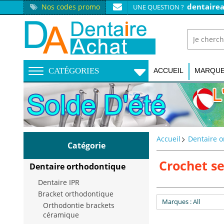
dentaire
Nos codes promo
UNE QUESTION ?
CATÉGORIES
ACCUEIL
MARQU
Accueil
Dentaire 
Catégorie
Crochet se
Dentaire orthodontique
Dentaire IPR
Bracket orthodontique
Marques
: All
Orthodontie brackets
céramique