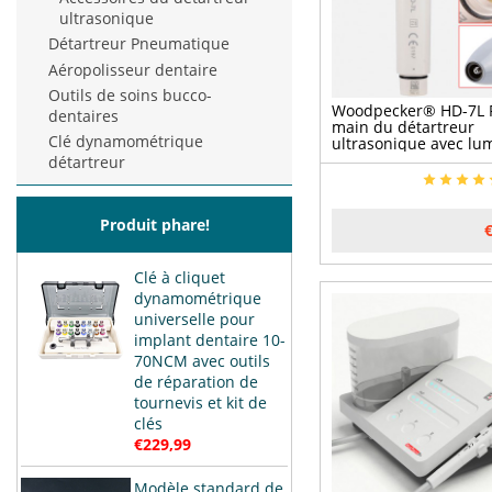
ultrasonique
Détartreur Pneumatique
Aéropolisseur dentaire
Outils de soins bucco-
Woodpecker® HD-7L P
dentaires
main du détartreur
Clé dynamométrique
ultrasonique avec lu
détartreur
Produit phare!
Clé à cliquet
dynamométrique
universelle pour
implant dentaire 10-
70NCM avec outils
de réparation de
tournevis et kit de
clés
€229,99
Modèle standard de