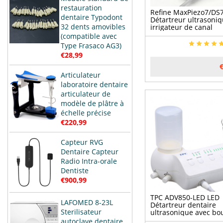
restauration
Refine MaxPiezo7/DS
dentaire Typodont
Détartreur ultrasoni
32 dents amovibles
irrigateur de canal
radiculaire compatibl
(compatible avec
SATELEC
Type Frasaco AG3)
€28,99
Articulateur
laboratoire dentaire
articulateur de
modèle de plâtre à
échelle précise
€220,99
Capteur RVG
Dentaire Capteur
Radio Intra-orale
Dentiste
€900,99
TPC ADV850-LED LED
LAFOMED 8-23L
Détartreur dentaire
Sterilisateur
ultrasonique avec bou
d'eau
autoclave dentaire