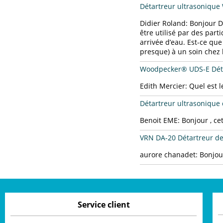
Détartreur ultrasonique
Didier Roland:
Bonjour D
être utilisé par des part
arrivée d’eau. Est-ce que
presque) à un soin chez l
Woodpecker® UDS-E Détar
Edith Mercier:
Quel est l
Détartreur ultrasonique
Benoit EME:
Bonjour , ce
VRN DA-20 Détartreur de
aurore chanadet:
Bonjou
Service client