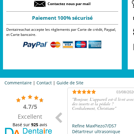
Contactez nous par mail
Paiement 100% sécurisé
Dentaireachat accepte les règlements par Carte de crédit, Paypal,
et Carte bancaire.
Commentaire
|
Contact
|
Guide de Site
03/08/202
"
Bonjour, L'appareil est-il livré avec
des inserts et la pédale ?
4.7/5
Cordialement, Christiane
"
Excellent
Basé sur
925
avis
Refine MaxPiezo7/DS7
Détartreur ultrasonique