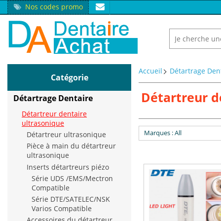
Nos codes promo
Accueil
Détartrage Den
Catégorie
Détartreur d
Détartrage Dentaire
Détartreur dentaire
ultrasonique
Marques
: All
Détartreur ultrasonique
Pièce à main du détartreur
ultrasonique
Inserts détartreurs piézo
Série UDS /EMS/Mectron
Compatible
Série DTE/SATELEC/NSK
Varios Compatible
Accessoires du détartreur