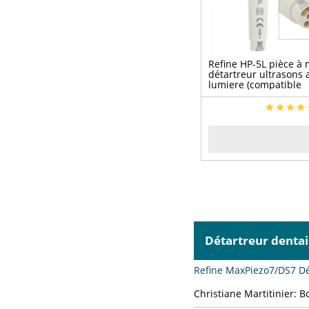
Refine HP-5L pièce à
détartreur ultrasons 
lumiere (compatible
Woodpecker UDS et E
Détartreur denta
Refine MaxPiezo7/DS7 Dét
Christiane Martitinier:
Bo