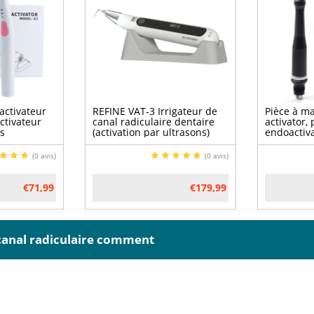
ctivateur
REFINE VAT-3 Irrigateur de
Pièce à m
ctivateur
canal radiculaire dentaire
activator
s
(activation par ultrasons)
endoactiva
2 aiguilles
(0 avis)
(0 avis)
€71,99
€179,99
 canal radiculaire comment