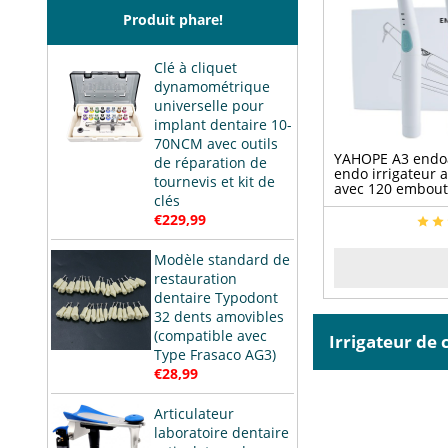
Produit phare!
Clé à cliquet
dynamométrique
universelle pour
implant dentaire 10-
70NCM avec outils
YAHOPE A3 endoa
de réparation de
endo irrigateur a
tournevis et kit de
avec 120 embout
clés
€229,99
Modèle standard de
restauration
dentaire Typodont
32 dents amovibles
(compatible avec
Irrigateur de
Type Frasaco AG3)
€28,99
Articulateur
laboratoire dentaire