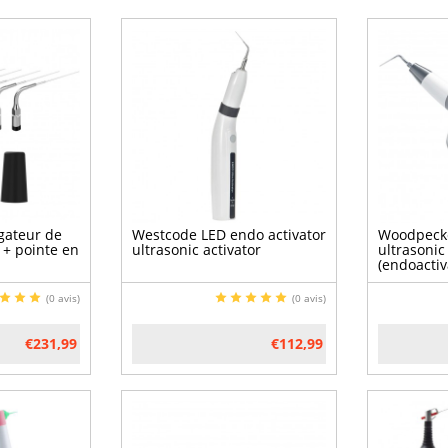
igateur de
Westcode LED endo activator
Woodpecke
 + pointe en
ultrasonic activator
ultrasonic
(endoactiv
(0 avis)
(0 avis)
€231,99
€112,99