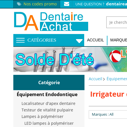
dentaire
Nos codes promo
UNE QUESTION ?
CATÉGORIES
ACCUEIL
MARQU
Accueil
Équipemen
Catégorie
Irrigateur
Équipement Endodontique
Localisateur d'apex dentaire
Testeur de vitalité pulpaire
Marques
: All
Lampes à polymériser
LED lampes à polymériser