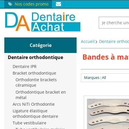
Nos codes promo
Accueil
Dentaire ortho
Catégorie
Bandes à ma
Dentaire orthodontique
Dentaire IPR
Bracket orthodontique
Marques
: All
Orthodontie brackets
céramique
Orthodontique bracket en
métal
Arcs NiTi Orthodontie
Ligature élastique
orthodontique dentaire
Tube vestibulaire