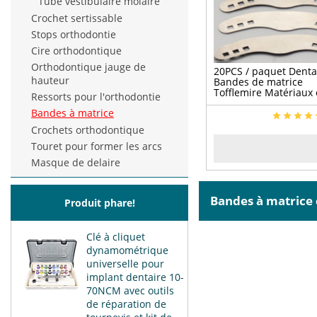
Tube vestibulaire molaire
Crochet sertissable
Stops orthodontie
Cire orthodontique
Orthodontique jauge de
20PCS / paquet Denta
hauteur
Bandes de matrice
Tofflemire Matériaux
Ressorts pour l'orthodontie
orthodontiques Gran
Bandes à matrice
taille
Crochets orthodontique
Touret pour former les arcs
Masque de delaire
Bandes à matric
Produit phare!
Clé à cliquet
dynamométrique
universelle pour
implant dentaire 10-
70NCM avec outils
de réparation de