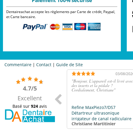
Paiement 100% sécurisé
Dentaireachat accepte les règlements par Carte de crédit, Paypal,
et Carte bancaire.
Commentaire
|
Contact
|
Guide de Site
03/08/202
"
Bonjour, L'appareil est-il livré avec
des inserts et la pédale ?
4.7/5
Cordialement, Christiane
"
Excellent
Basé sur
924
avis
Refine MaxPiezo7/DS7
Détartreur ultrasonique
irrigateur de canal radiculaire
Christiane Martitinier
compatible EMS / SATELEC