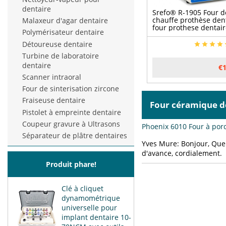
dentaire
Srefo® R-1905 Four d
chauffe prothèse den
Malaxeur d'agar dentaire
four prothese dentai
Polymérisateur dentaire
Détoureuse dentaire
Turbine de laboratoire
dentaire
€1
Scanner intraoral
Four de sinterisation zircone
Fraiseuse dentaire
Four céramique 
Pistolet à empreinte dentaire
Coupeur gravure à Ultrasons
Phoenix 6010 Four à por
Séparateur de plâtre dentaires
Yves Mure:
Bonjour, Quel
d'avance, cordialement.
Produit phare!
Clé à cliquet
dynamométrique
universelle pour
implant dentaire 10-