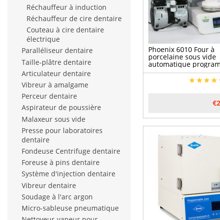
Réchauffeur à induction
Réchauffeur de cire dentaire
Couteau à cire dentaire
électrique
Phoenix 6010 Four à
Paralléliseur dentaire
porcelaine sous vide
Taille-plâtre dentaire
automatique progra
avec pompe à vide
Articulateur dentaire
Vibreur à amalgame
Perceur dentaire
€2
Aspirateur de poussière
Malaxeur sous vide
Presse pour laboratoires
dentaire
Fondeuse Centrifuge dentaire
Foreuse à pins dentaire
Système d'injection dentaire
Vibreur dentaire
Soudage à l'arc argon
Micro-sableuse pneumatique
Nettoyeur-vapeur pour