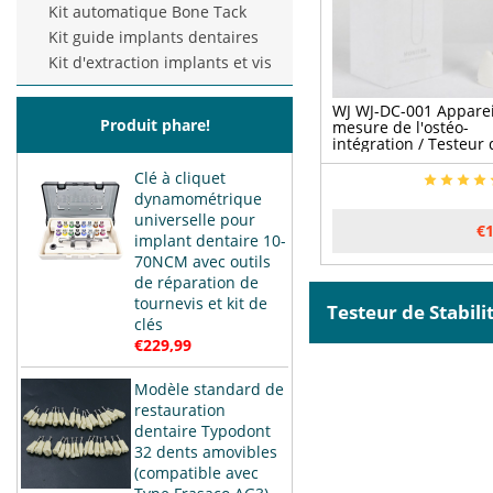
Kit automatique Bone Tack
Kit guide implants dentaires
Kit d'extraction implants et vis
WJ WJ-DC-001 Apparei
Produit phare!
mesure de l'ostéo-
intégration / Testeur 
Stabilité D'implant
Clé à cliquet
dynamométrique
universelle pour
€1
implant dentaire 10-
70NCM avec outils
de réparation de
tournevis et kit de
Testeur de Stabil
clés
€229,99
Modèle standard de
restauration
dentaire Typodont
32 dents amovibles
(compatible avec