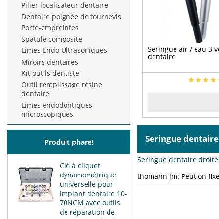
Pilier localisateur dentaire
Dentaire poignée de tournevis
Porte-empreintes
Spatule composite
Seringue air / eau 3 v
Limes Endo Ultrasoniques
dentaire
Miroirs dentaires
Kit outils dentiste
Outil remplissage résine
dentaire
Limes endodontiques
microscopiques
Seringue dentai
Produit phare!
Seringue dentaire droite 
Clé à cliquet
dynamométrique
thomann jm:
Peut on fix
universelle pour
implant dentaire 10-
70NCM avec outils
de réparation de