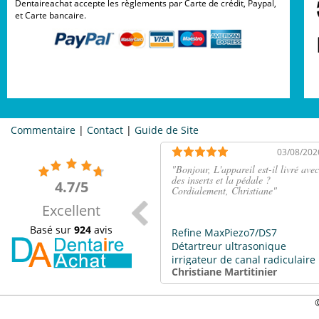
Dentaireachat accepte les règlements par Carte de crédit, Paypal,
et Carte bancaire.
Commentaire
|
Contact
|
Guide de Site
03/08/202
"
Bonjour, L'appareil est-il livré avec
des inserts et la pédale ?
4.7/5
Cordialement, Christiane
"
Excellent
Basé sur
924
avis
Refine MaxPiezo7/DS7
Détartreur ultrasonique
irrigateur de canal radiculaire
Christiane Martitinier
compatible EMS / SATELEC