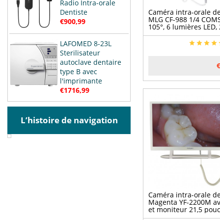
Radio Intra-orale
Dentiste
Caméra intra-orale d
MLG CF-988 1/4 COMS
€900,99
105°, 6 lumières LED, 
mégapixels, USB 2.0
LAFOMED 8-23L
Sterilisateur
autoclave dentaire
type B avec
l'imprimante
€1716,99
L’histoire de navigation
Caméra intra-orale d
Magenta YF-2200M av
et moniteur 21,5 pou