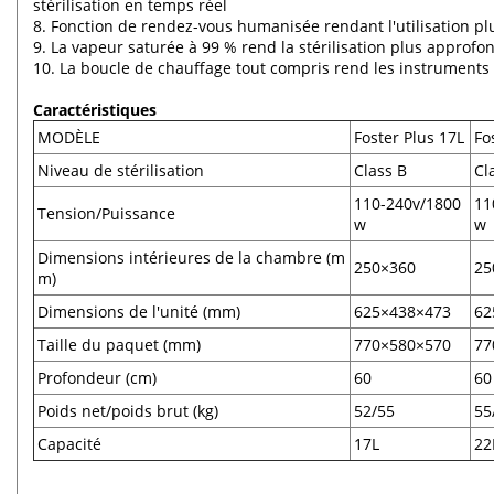
stérilisation en temps réel
8. Fonction de rendez-vous humanisée rendant l'utilisation plus
9. La vapeur saturée à 99 % rend la stérilisation plus approfo
10. La boucle de chauffage tout compris rend les instruments s
Caractéristiques
MODÈLE
Foster Plus 17L
Fo
Niveau de stérilisation
Class B
Cl
110-240v/1800
11
Tension/Puissance
w
w
Dimensions intérieures de la chambre (m
250×360
25
m)
Dimensions de l'unité (mm)
625×438×473
62
Taille du paquet (mm)
770×580×570
77
Profondeur (cm)
60
60
Poids net/poids brut (kg)
52/55
55
Capacité
17L
22