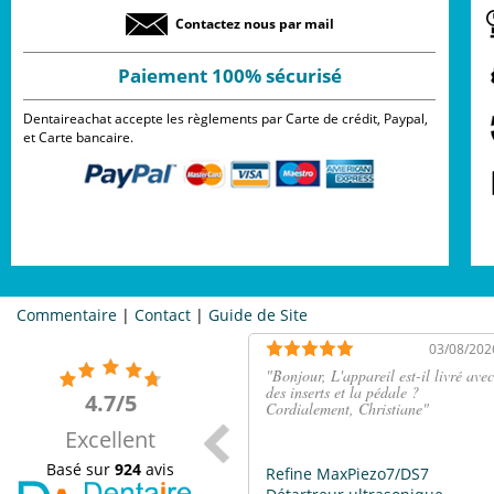
Contactez nous par mail
Paiement 100% sécurisé
Dentaireachat accepte les règlements par Carte de crédit, Paypal,
et Carte bancaire.
Commentaire
|
Contact
|
Guide de Site
03/08/202
"
Bonjour, L'appareil est-il livré avec
des inserts et la pédale ?
4.7/5
Cordialement, Christiane
"
Excellent
Basé sur
924
avis
Refine MaxPiezo7/DS7