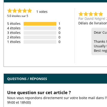
1 votes
5.0 étoiles sur 5
Par David Négrel 
Délais de livraiso
5 étoiles
1
4 étoiles
0
Dear Cu
3 étoiles
0
2 étoiles
0
Thanks 
1 étoiles
0
Usually 
Best reg
QUESTIONS / RÉPONSES
Une question sur cet article ?
Nous vous repondons directement sur votre boite mail dans l'
9h00 et 18h00)