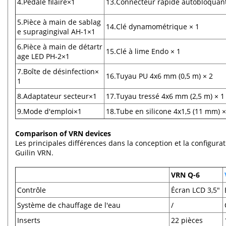
4.Pédale filaire×1
13.Connecteur rapide autobloquant
5.Pièce à main de sablag
14.Clé dynamométrique × 1
e supragingival AH-1×1
6.Pièce à main de détartr
15.Clé à lime Endo × 1
age LED PH-2×1
7.Boîte de désinfection×
16.Tuyau PU 4x6 mm (0,5 m) × 2
1
8.Adaptateur secteur×1
17.Tuyau tressé 4x6 mm (2,5 m) × 1
9.Mode d'emploi×1
18.Tube en silicone 4x1,5 (11 mm) ×
Comparison of VRN devices
Les principales différences dans la conception et la configurat
Guilin VRN.
VRN Q-6
Contrôle
Écran LCD 3,5"
Système de chauffage de l'eau
/
Inserts
22 pièces