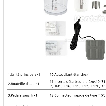
1.Unité principale×1
10.Autocollant étanche×1
11.Inserts détartreurs piézo×10 
2.Bouteille d'eau ×1
R、IM1、P16、P11、P12、P12L、G
3.Pédale sans fil×1
12.Connecteur rapide de type T (PE