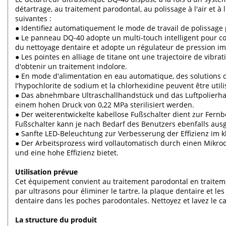
détartrage, au traitement parodontal, au polissage à l'air et à l
suivantes :
● Identifiez automatiquement le mode de travail de polissage p
● Le panneau DQ-40 adopte un multi-touch intelligent pour co
du nettoyage dentaire et adopte un régulateur de pression im
● Les pointes en alliage de titane ont une trajectoire de vibra
d'obtenir un traitement indolore.
● En mode d'alimentation en eau automatique, des solutions c
l'hypochlorite de sodium et la chlorhexidine peuvent être utili
● Das abnehmbare Ultraschallhandstück und das Luftpolierh
einem hohen Druck von 0,22 MPa sterilisiert werden.
● Der weiterentwickelte kabellose Fußschalter dient zur Fe
Fußschalter kann je nach Bedarf des Benutzers ebenfalls aus
● Sanfte LED-Beleuchtung zur Verbesserung der Effizienz im kl
● Der Arbeitsprozess wird vollautomatisch durch einen Mikr
und eine hohe Effizienz bietet.
Utilisation prévue
Cet équipement convient au traitement parodontal en traitement
par ultrasons pour éliminer le tartre, la plaque dentaire et les
dentaire dans les poches parodontales. Nettoyez et lavez le ca
La structure du produit